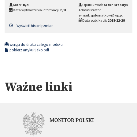
Autor:
b/d
Opublikował:
Artur Brandys
Data wytworzenia informacji:
b/d
Administrator
e-mail: spdomatkow@wp.pl
Data publikacji:
2018-12-29
Wyświetl historię zmian
wersja do druku całego modułu
pobierz artykuł jako pdf
Ważne linki