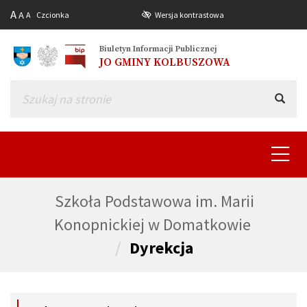
A
A
A
Czcionka
Wersja kontrastowa
Biuletyn Informacji Publicznej
JO GMINY KOLBUSZOWA
Toggle
navigat
Szkoła Podstawowa im. Marii
Konopnickiej w Domatkowie
Dyrekcja