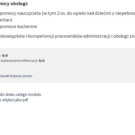
nicy obsługi:
 pomocy nauczyciela (w tym
2 os. do opieki nad dziećmi z niepełn
ucharz
 pomoce kuchenne
obowiązków i kompetencji pracowników administracji i obsługi zna
r:
b/d
 wytworzenia informacji:
b/d
wietl historię zmian
 do druku całego modułu
 artykuł jako pdf