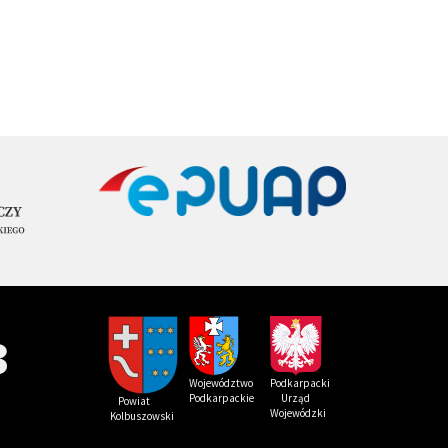
3
Podkarpacki
Województwo
Urząd
Podkarpackie
Powi
at
Wojewódzki
Kolbuszowski