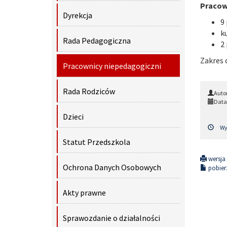
Pracow
Dyrekcja
9
k
Rada Pedagogiczna
2
Zakres 
Pracownicy niepedagogiczni
Rada Rodziców
Auto
Data
Dzieci
Wyś
Statut Przedszkola
wersja
Ochrona Danych Osobowych
pobierz
Akty prawne
Sprawozdanie o działalności