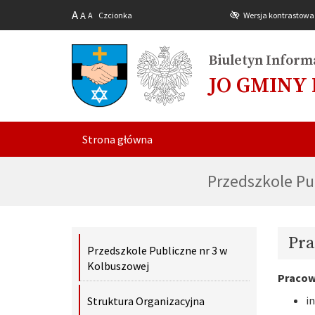
A
A
A
Czcionka
Wersja kontrastowa
Biuletyn Informa
JO GMINY
Strona główna
Przedszkole Pu
Pra
Przedszkole Publiczne nr 3 w
Kolbuszowej
Pracown
i
Struktura Organizacyjna