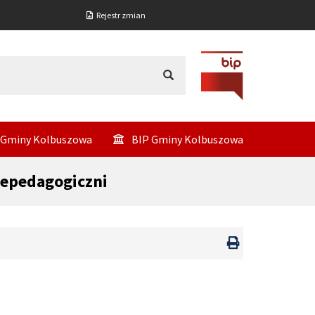
Rejestr zmian
 Gminy Kolbuszowa
BIP Gminy Kolbuszowa
iepedagogiczni