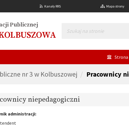
Kanały RRS
Mapa strony
cji Publicznej
 KOLBUSZOWA
Strona
bliczne nr 3 w Kolbuszowej
Pracownicy n
cownicy niepedagogiczni
ik administracji:
ntendent