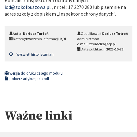
Kontakt z Inspektorem ochrony danych:
iod@zokolbuszowa.pl
, nr tel.: 17 2270 280 lub pisemnie na
adres szkoły z dopiskiem „Inspektor ochrony danych”.
Autor:
Dariusz Turtoń
Opublikował:
Dariusz Tutroń
Data wytworzenia informacji:
b/d
Administrator
e-mail: zswidelka@op.pl
Data publikacji:
2025-10-23
Wyświetl historię zmian
wersja do druku całego modułu
pobierz artykuł jako pdf
Ważne linki