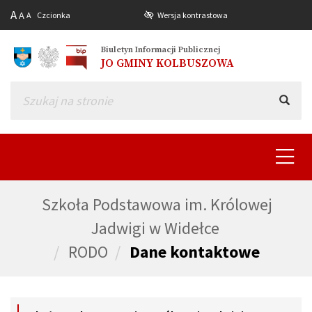
A
A
A
Czcionka
Wersja kontrastowa
Biuletyn Informacji Publicznej
JO GMINY KOLBUSZOWA
Toggle
navigat
Szkoła Podstawowa im. Królowej
Jadwigi w Widełce
RODO
Dane kontaktowe