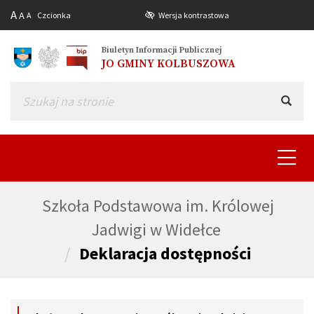
A
A
A
Czcionka
Wersja kontrastowa
Biuletyn Informacji Publicznej
JO GMINY KOLBUSZOWA
Toggle
navigat
Szkoła Podstawowa im. Królowej
Jadwigi w Widełce
Deklaracja dostępności