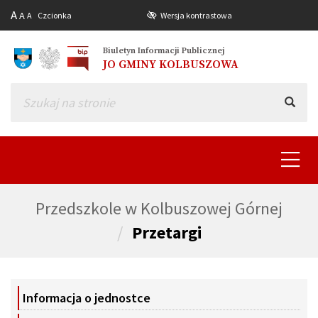
A
A
A
Czcionka
Wersja kontrastowa
Biuletyn Informacji Publicznej
JO GMINY KOLBUSZOWA
Toggle
navigat
Przedszkole w Kolbuszowej Górnej
Przetargi
Informacja o jednostce