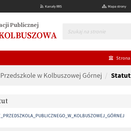
Kanały RRS
Mapa strony
cji Publicznej
 KOLBUSZOWA
Strona
Przedszkole w Kolbuszowej Górnej
Statut
tut
T_PRZEDSZKOLA_PUBLICZNEGO_W_KOLBUSZOWEJ_GÓRNEJ