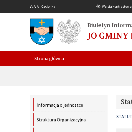
A
A
A
Czcionka
Wersja kontrastowa
Biuletyn Informa
JO GMINY
Strona główna
Sta
Informacja o jednostce
STATU
Struktura Organizacyjna