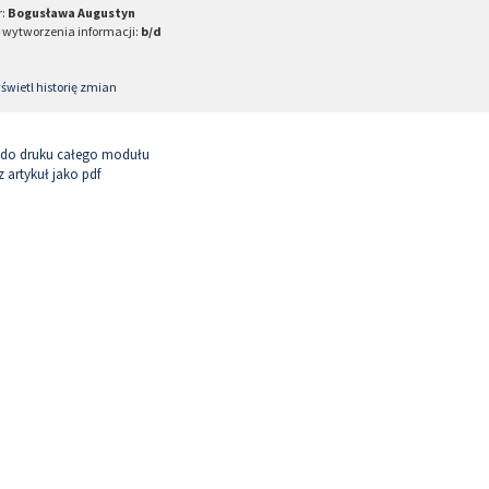
r:
Bogusława Augustyn
 wytworzenia informacji:
b/d
wietl historię zmian
 do druku całego modułu
 artykuł jako pdf