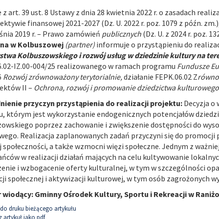
 z art. 39 ust. 8 Ustawy z dnia 28 kwietnia 2022 r. o zasadach real
ktywie finansowej 2021-2027 (Dz. U. 2022 r. poz. 1079 z późn. zm.), w 
śnia 2019 r. – Prawo zamówień
publicznych
(Dz. U. z 2024 r. poz. 13
zna w Kolbuszowej
(partner)
informuje o przystąpieniu do realizac
stwa Kolbuszowskiego i rozwój usług w dziedzinie kultury na te
.02-IZ.00-004/25 realizowanego w ramach programu
Fundusze Eu
6
Rozwój zrównoważony terytorialnie,
działanie FEPK.06.02 Z
równow
ektów II –
Ochrona, rozwój i promowanie dziedzictwa kulturowego i
ienie przyczyn przystąpienia do realizacji projektu:
Decyzja o 
u, którym jest wykorzystanie endogenicznych potencjałów dzied
owskiego poprzez zachowanie i zwiększenie dostępności do wysoki
wego. Realizacja zaplanowanych zadań przyczyni się do promocji
j społeczności, a także wzmocni więzi społeczne. Jednym z ważnie
ńców w realizacji działań mających na celu kultywowanie lokalnyc
enie i wzbogacenie oferty kulturalnej, w tym w szczególności opar
cji społecznej i aktywizacji kulturowej, w tym osób zagrożonych 
 wiodący: Gminny Ośrodek Kultury, Sportu i Rekreacji w Raniż
do druku bieżącego artykułu
 artykuł jako pdf