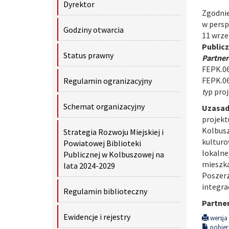
Dyrektor
Zgodnie
w perspe
Godziny otwarcia
11 wrze
Public
Status prawny
Partner
FEPK.06
FEPK.0
Regulamin ogranizacyjny
t
yp proj
Schemat organizacyjny
Uzasadn
projekt
Kolbusz
Strategia Rozwoju Miejskiej i
kulturo
Powiatowej Biblioteki
lokalne
Publicznej w Kolbuszowej na
mieszka
lata 2024-2029
Poszerz
integra
Regulamin biblioteczny
Partner
Ewidencje i rejestry
wersja 
pobierz