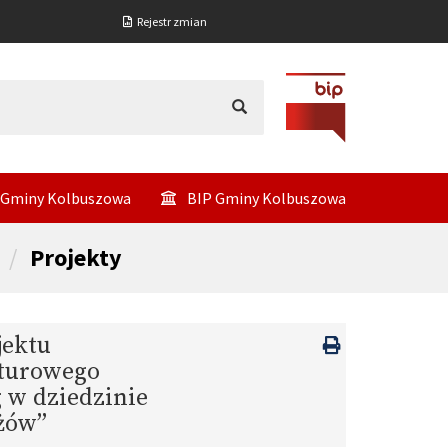
Rejestr zmian
 Gminy Kolbuszowa
BIP Gminy Kolbuszowa
Projekty
jektu
lturowego
 w dziedzinie
iżów”