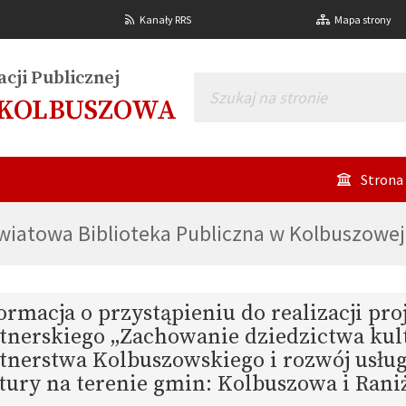
Kanały RRS
Mapa strony
cji Publicznej
 KOLBUSZOWA
Strona
owiatowa Biblioteka Publiczna w Kolbuszowej
ormacja o przystąpieniu do realizacji pro
tnerskiego „Zachowanie dziedzictwa ku
tnerstwa Kolbuszowskiego i rozwój usług
tury na terenie gmin: Kolbuszowa i Ran