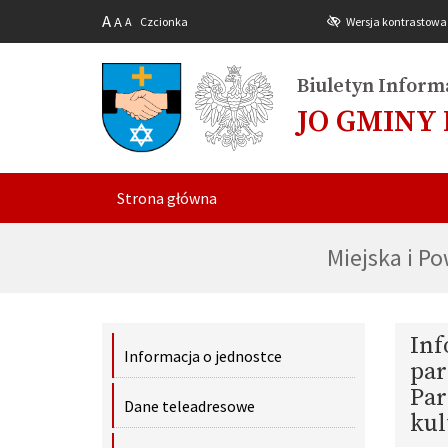
A
A
A
Czcionka
Wersja kontrastowa
Biuletyn Informa
JO GMINY
Strona główna
Miejska i P
Inf
Informacja o jednostce
par
Par
Dane teleadresowe
kul