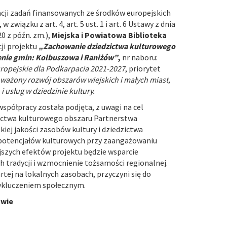
izacji zadań finansowanych ze środków europejskich
związku z art. 4, art. 5 ust. 1 i art. 6 Ustawy z dnia
20 z późn. zm.),
Miejska i Powiatowa Biblioteka
ji projektu
„
Zachowanie dziedzictwa kulturowego
renie gmin: Kolbuszowa i Raniżów
”
,
nr naboru:
ropejskie dla Podkarpacia 2021-2027
, priorytet
ażony rozwój obszarów wiejskich i małych miast,
 usług w dziedzinie kultury.
współpracy została podjęta, z uwagi na cel
zictwa kulturowego obszaru Partnerstwa
ej jakości zasobów kultury i dziedzictwa
 potencjałów kulturowych przy zaangażowaniu
jszych efektów projektu będzie wsparcie
h tradycji i wzmocnienie tożsamości regionalnej.
tej na lokalnych zasobach, przyczyni się do
wykluczeniem społecznym.
owie