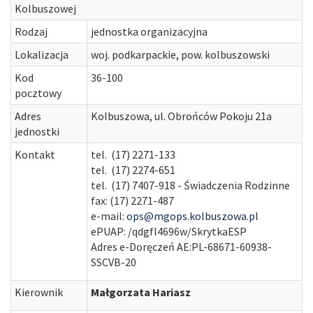
Kolbuszowej
Rodzaj
jednostka organizacyjna
Lokalizacja
woj. podkarpackie, pow. kolbuszowski
Kod
36-100
pocztowy
Adres
Kolbuszowa, ul. Obrońców Pokoju 21a
jednostki
Kontakt
tel. (17) 2271-133
tel. (17) 2274-651
tel. (17) 7407-918 - Świadczenia Rodzinne
fax: (17) 2271-487
e-mail:
ops@mgops.kolbuszowa.pl
ePUAP: /qdgfl4696w/SkrytkaESP
Adres e-Doręczeń AE:PL-68671-60938-
SSCVB-20
Kierownik
Małgorzata Hariasz