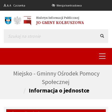
A
A
A
Czcionka
Wersja kontrastowa
Biuletyn Informacji Publicznej
JO GMINY KOLBUSZOWA
Toggle
navigat
Miejsko - Gminny Ośrodek Pomocy
Społecznej
Informacja o jednostce