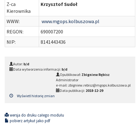
Z-ca
Krzysztof Sudoł
Kierownika
WWW:
www.mgops.kolbuszowa.pl
REGON:
690007200
NIP:
8141443436
Autor:
b/d
Data wytworzenia informacji:
b/d
Opublikował:
Zbigniew Rębisz
Administrator
e-mail: zbigniew.rebisz@mgops.kolbuszowa.pl
Data publikacji:
2018-12-29
Wyświetl historię zmian
wersja do druku całego modułu
pobierz artykuł jako pdf