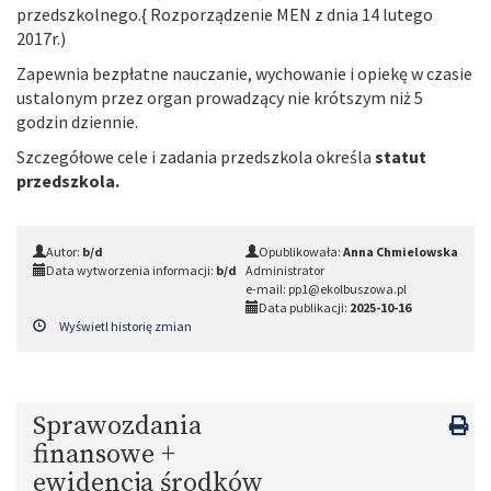
przedszkolnego.{ Rozporządzenie MEN z dnia 14 lutego
2017r.)
Zapewnia bezpłatne nauczanie, wychowanie i opiekę w czasie
ustalonym przez organ prowadzący nie krótszym niż 5
godzin dziennie.
Szczegółowe cele i zadania przedszkola określa
statut
przedszkola.
Autor:
b/d
Opublikowała:
Anna Chmielowska
Data wytworzenia informacji:
b/d
Administrator
e-mail: pp1@ekolbuszowa.pl
Data publikacji:
2025-10-16
Wyświetl historię zmian
Sprawozdania
finansowe +
ewidencja środków