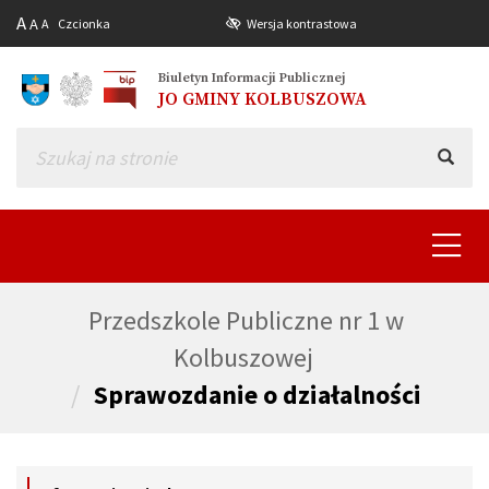
A
A
A
Czcionka
Wersja kontrastowa
Biuletyn Informacji Publicznej
JO GMINY KOLBUSZOWA
Toggle
navigat
Przedszkole Publiczne nr 1 w
Kolbuszowej
Sprawozdanie o działalności