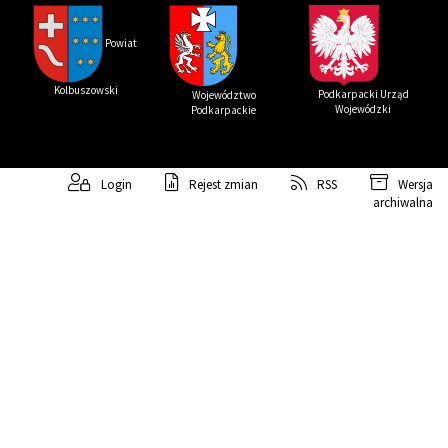
Powi
at
Kolbuszowski
Podkarpacki Urząd
Województwo
Wojewódzki
Podkarpackie
Login
Rejest zmian
RSS
Wersja
archiwalna