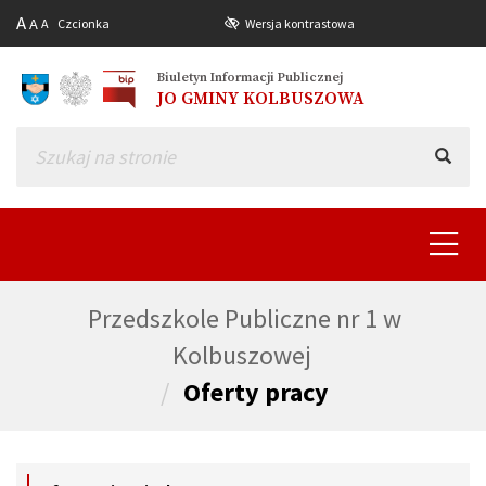
A
A
A
Czcionka
Wersja kontrastowa
Biuletyn Informacji Publicznej
JO GMINY KOLBUSZOWA
Toggle
navigat
Przedszkole Publiczne nr 1 w
Kolbuszowej
Oferty pracy