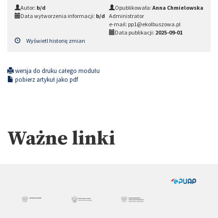
Autor:
b/d
Opublikowała:
Anna Chmielowska
Data wytworzenia informacji:
b/d
Administrator
e-mail: pp1@ekolbuszowa.pl
Data publikacji:
2025-09-01
Wyświetl historię zmian
wersja do druku całego modułu
pobierz artykuł jako pdf
Ważne linki